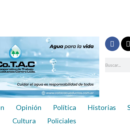
F
a
c
e
Buscar
b
i
o
o
k
ón
Opinión
Política
Historias
Cultura
Policiales