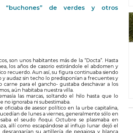
n “buchones” de verdes y otros
hicos, son unos habitantes más de la “Docta”. Hasta
ea, los años de casorio estirándole el abdomen y
ico recuerdo. Aun así, su figura continuaba siendo
co y audaz sin techo lo predisponían a frecuentes y
go carne para el gancho- gustaba deschavar a los
os, aún habitaba nuestra villa.
asía las marcas, soltando el hilo hasta que lo
e no ignoraba ni subestimaba.
oficiaba de asesor político en la urbe capitalina,
sucedían de lunes a viernes, generalmente sólo en
gresaba el seudo ñoqui. Octubre se plasmaba en
aza, allí como escapándose al influjo lunar dejó el
descargarían su artillería de pegajosa y blanca