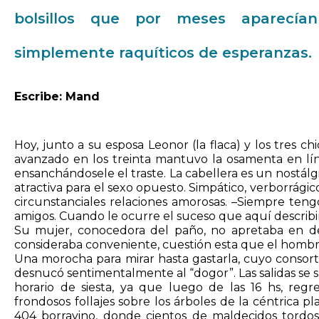
bolsillos que por meses aparecía
simplemente raquíticos de esperanzas.
Escribe: Mand
Hoy, junto a su esposa Leonor (la flaca) y los tres c
avanzado en los treinta mantuvo la osamenta en lín
ensanchándosele el traste. La cabellera es un nostálg
atractiva para el sexo opuesto. Simpático, verborrági
circunstanciales relaciones amorosas. –Siempre ten
amigos. Cuando le ocurre el suceso que aquí describim
Su mujer, conocedora del paño, no apretaba en dem
consideraba conveniente, cuestión esta que el hombr
Una morocha para mirar hasta gastarla, cuyo consorte 
desnucó sentimentalmente al “dogor”. Las salidas se 
horario de siesta, ya que luego de las 16 hs, re
frondosos follajes sobre los árboles de la céntrica pl
404 borravino, donde cientos de maldecidos tordos 