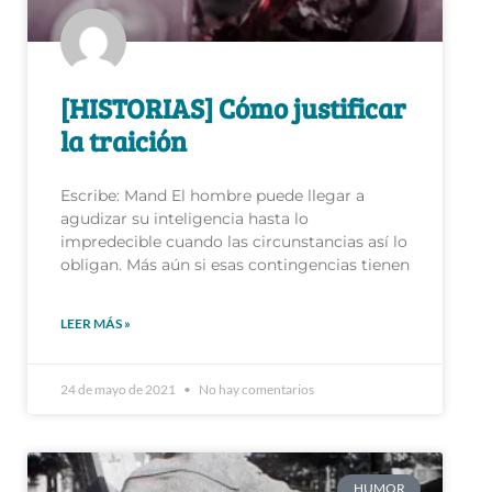
[HISTORIAS] Cómo justificar
la traición
Escribe: Mand El hombre puede llegar a
agudizar su inteligencia hasta lo
impredecible cuando las circunstancias así lo
obligan. Más aún si esas contingencias tienen
LEER MÁS »
24 de mayo de 2021
No hay comentarios
HUMOR