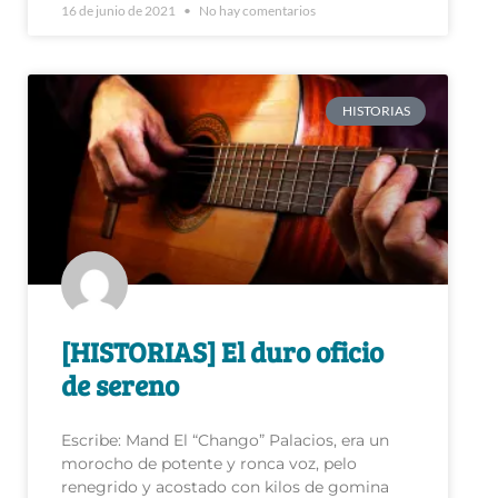
HISTORIAS
[HISTORIAS] El duro oficio
de sereno
Escribe: Mand El “Chango” Palacios, era un
morocho de potente y ronca voz, pelo
renegrido y acostado con kilos de gomina
“estirada” con Glostora. Uno