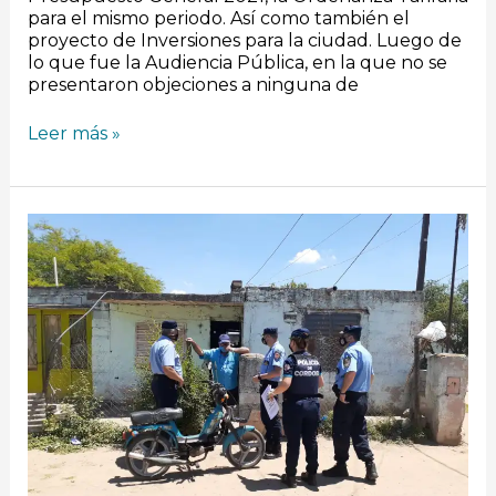
para el mismo periodo. Así como también el
proyecto de Inversiones para la ciudad. Luego de
lo que fue la Audiencia Pública, en la que no se
presentaron objeciones a ninguna de
Leer más »
Autoridades
de
la
Policía
Departamental
recorrieron
Bº
Botta
y
dialogaron
con
los
vecinos