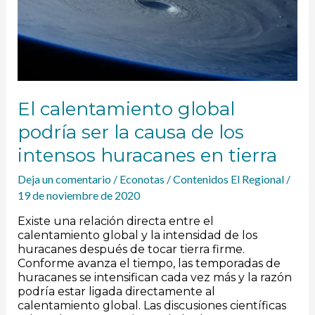
causa
de
los
intensos
huracanes
en
tierra
El calentamiento global
podría ser la causa de los
intensos huracanes en tierra
Deja un comentario
/
Econotas
/
Contenidos El Regional
/
19 de noviembre de 2020
Existe una relación directa entre el
calentamiento global y la intensidad de los
huracanes después de tocar tierra firme.
Conforme avanza el tiempo, las temporadas de
huracanes se intensifican cada vez más y la razón
podría estar ligada directamente al
calentamiento global. Las discusiones científicas