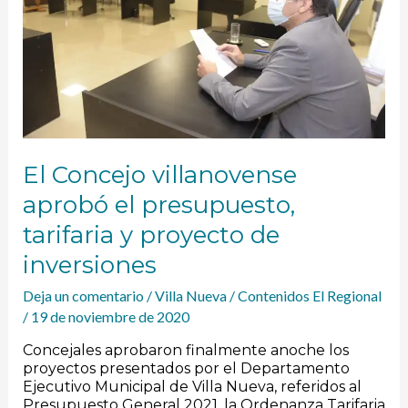
tarifaria
y
proyecto
de
inversiones
El Concejo villanovense
aprobó el presupuesto,
tarifaria y proyecto de
inversiones
Deja un comentario
/
Villa Nueva
/
Contenidos El Regional
/
19 de noviembre de 2020
Concejales aprobaron finalmente anoche los
proyectos presentados por el Departamento
Ejecutivo Municipal de Villa Nueva, referidos al
Presupuesto General 2021, la Ordenanza Tarifaria