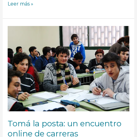
Leer más »
Tomá
la
posta:
un
encuentro
online
de
carreras
Tomá la posta: un encuentro
online de carreras