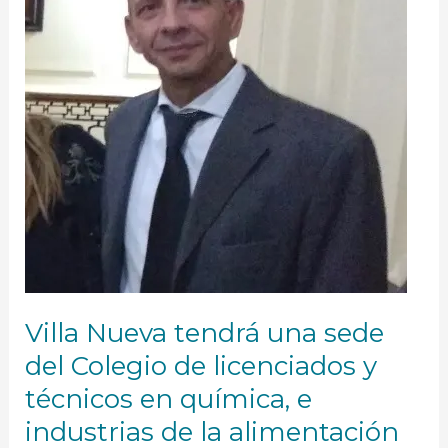
Colegio
de
licenciados
y
técnicos
en
química,
e
industrias
de
la
alimentación
Villa Nueva tendrá una sede
del Colegio de licenciados y
técnicos en química, e
industrias de la alimentación