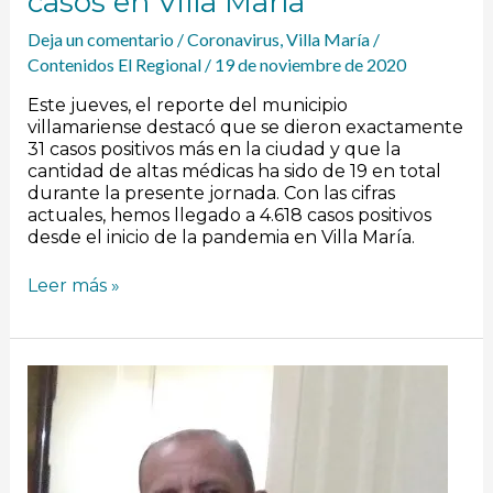
casos en Villa María
Deja un comentario
/
Coronavirus
,
Villa María
/
Contenidos El Regional
/
19 de noviembre de 2020
Este jueves, el reporte del municipio
villamariense destacó que se dieron exactamente
31 casos positivos más en la ciudad y que la
cantidad de altas médicas ha sido de 19 en total
durante la presente jornada. Con las cifras
actuales, hemos llegado a 4.618 casos positivos
desde el inicio de la pandemia en Villa María.
Leer más »
Villa
Nueva
tendrá
una
sede
del