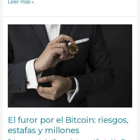
Leer más »
El
furor
por
el
Bitcoin:
riesgos,
estafas
y
millones
El furor por el Bitcoin: riesgos,
estafas y millones