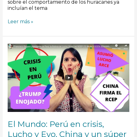
sobre el comportamiento de los huracanes ya
incluían el tema
Leer más »
El
Mundo:
Perú
en
crisis,
Lucho
y
Evo,
China
y
un
súper
acuerdo
El Mundo: Perú en crisis,
Lucho y Evo, China y un súper