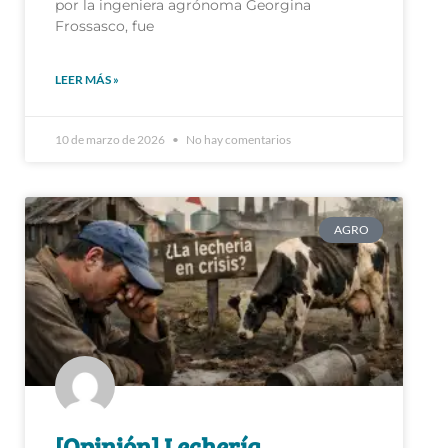
Frossasco, fue
LEER MÁS »
10 de marzo de 2026
No hay comentarios
AGRO
[Opinión] Lechería