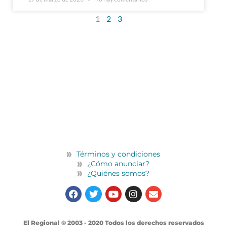
1
2
3
Términos y condiciones
¿Cómo anunciar?
¿Quiénes somos?
F
T
Y
I
E
a
w
o
n
n
c
i
u
s
v
e
t
t
t
e
b
t
u
a
l
El Regional © 2003 - 2020 Todos los derechos reservados
o
e
b
g
o