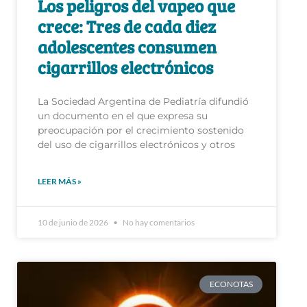
Los peligros del vapeo que
crece: Tres de cada diez
adolescentes consumen
cigarrillos electrónicos
La Sociedad Argentina de Pediatría difundió
un documento en el que expresa su
preocupación por el crecimiento sostenido
del uso de cigarrillos electrónicos y otros
LEER MÁS »
10 de junio de 2026
No hay comentarios
ECONOTAS