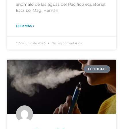
anómalo de las aguas del Pacífico ecuatorial.
Escribe: Mag. Hernán
LEER MÁS »
17 de junio de 2026
No hay comentarios
ECONOTAS