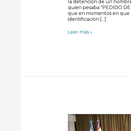
la detención de un hombre
quien pesaba “PEDIDO D
que en momentos en que l
identificación […]
Leer más »
Schiaretti
anunció
un