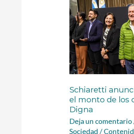
aumento
en
el
monto
de
los
créditos
Más
Vida
Digna
Schiaretti anun
el monto de los 
Digna
Deja un comentario
Sociedad
/
Contenid