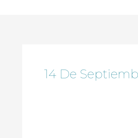
Ir
al
contenido
14 De Septiemb