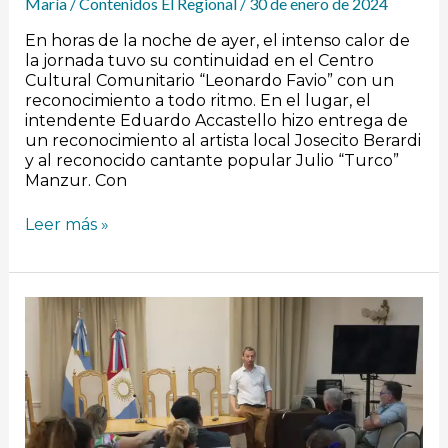
María
/
Contenidos El Regional
/
30 de enero de 2024
En horas de la noche de ayer, el intenso calor de
la jornada tuvo su continuidad en el Centro
Cultural Comunitario “Leonardo Favio” con un
reconocimiento a todo ritmo. En el lugar, el
intendente Eduardo Accastello hizo entrega de
un reconocimiento al artista local Josecito Berardi
y al reconocido cantante popular Julio “Turco”
Manzur. Con
Leer más »
Cambios
en
el
ámbito
de
la
salud
en