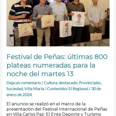
800
plateas
numeradas
para
la
noche
del
martes
13
Festival de Peñas: últimas 800
plateas numeradas para la
noche del martes 13
Deja un comentario
/
Cultura
,
destacado
,
Provinciales
,
Sociedad
,
Villa María
/
Contenidos El Regional
/
30 de
enero de 2024
El anuncio se realizó en el marco de la
presentación del Festival Internacional de Peñas
en Villa Carlos Paz. El Ente Deporte y Turismo