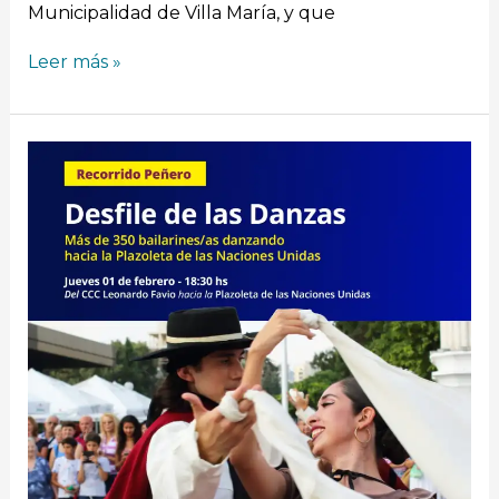
Municipalidad de Villa María, y que
Leer más »
Más
de
350
bailarines
desfilarán
para
dar
apertura
al
Recorrido
Peñero