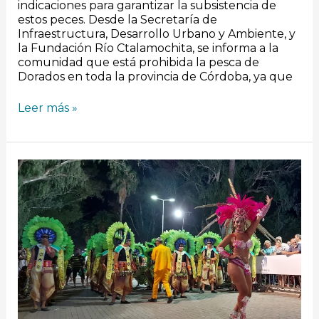
indicaciones para garantizar la subsistencia de
estos peces. Desde la Secretaría de
Infraestructura, Desarrollo Urbano y Ambiente, y
la Fundación Río Ctalamochita, se informa a la
comunidad que está prohibida la pesca de
Dorados en toda la provincia de Córdoba, ya que
Leer más »
Carnavales
en
Villa
Nueva,
a
brillar
mi
amor:
Mucho
baile,
colorido