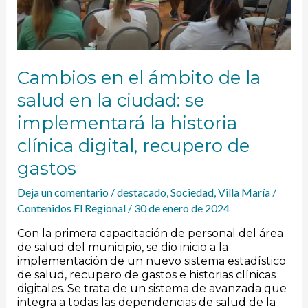
la
ciudad:
se
implementará
la
Cambios en el ámbito de la
historia
clínica
salud en la ciudad: se
digital,
implementará la historia
recupero
de
clínica digital, recupero de
gastos
gastos
Deja un comentario
/
destacado
,
Sociedad
,
Villa María
/
Contenidos El Regional
/
30 de enero de 2024
Con la primera capacitación de personal del área
de salud del municipio, se dio inicio a la
implementación de un nuevo sistema estadístico
de salud, recupero de gastos e historias clínicas
digitales. Se trata de un sistema de avanzada que
integra a todas las dependencias de salud de la