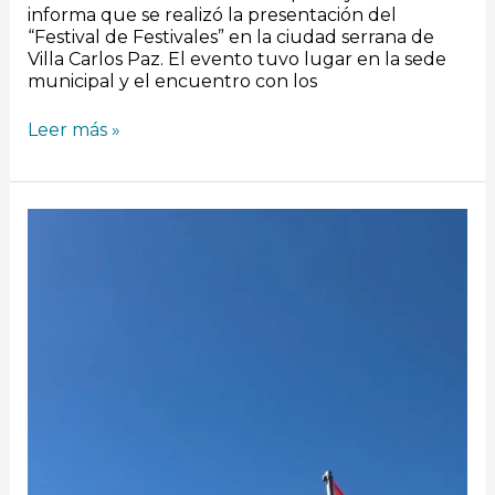
informa que se realizó la presentación del
“Festival de Festivales” en la ciudad serrana de
Villa Carlos Paz. El evento tuvo lugar en la sede
municipal y el encuentro con los
Leer más »
El
Municipio
renovó
las
banderas
en
la
Plaza
de
las
Américas
y
detrás