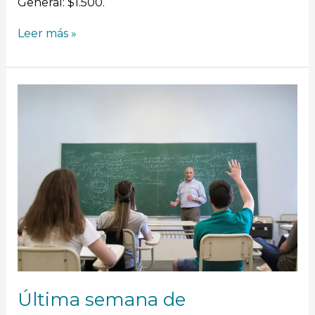
General: $1.500.
Leer más »
Última
semana
de
inscripciones
en
la
UNVM
Última semana de