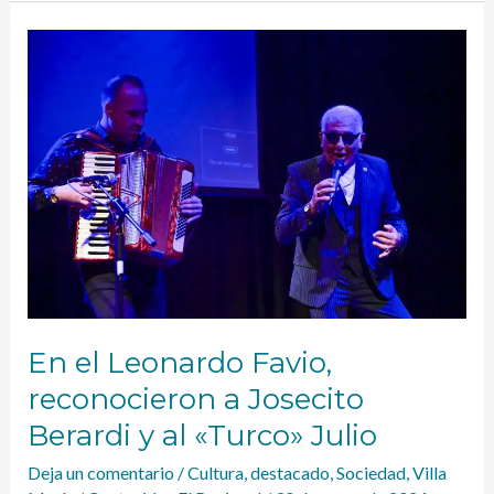
En
el
Leonardo
Favio,
reconocieron
a
Josecito
Berardi
y
al
«Turco»
Julio
En el Leonardo Favio,
reconocieron a Josecito
Berardi y al «Turco» Julio
Deja un comentario
/
Cultura
,
destacado
,
Sociedad
,
Villa