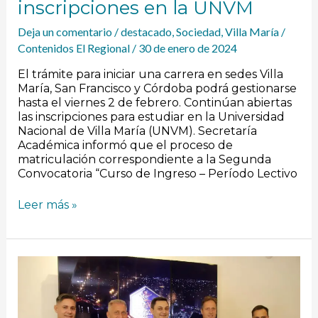
inscripciones en la UNVM
Deja un comentario
/
destacado
,
Sociedad
,
Villa María
/
Contenidos El Regional
/
30 de enero de 2024
El trámite para iniciar una carrera en sedes Villa
María, San Francisco y Córdoba podrá gestionarse
hasta el viernes 2 de febrero. Continúan abiertas
las inscripciones para estudiar en la Universidad
Nacional de Villa María (UNVM). Secretaría
Académica informó que el proceso de
matriculación correspondiente a la Segunda
Convocatoria “Curso de Ingreso – Período Lectivo
Leer más »
Festival
de
Peñas:
últimas