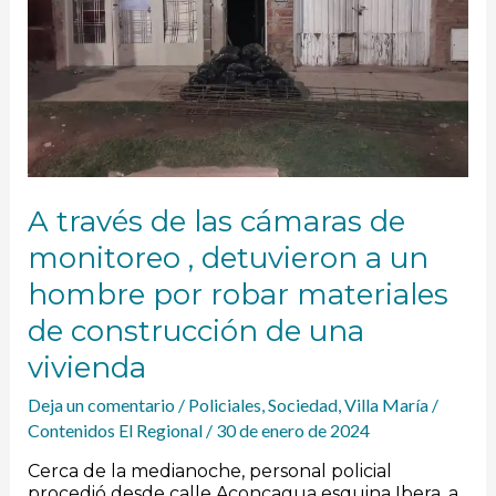
,
detuvieron
a
un
hombre
por
robar
materiales
de
construcción
A través de las cámaras de
de
monitoreo , detuvieron a un
una
vivienda
hombre por robar materiales
de construcción de una
vivienda
Deja un comentario
/
Policiales
,
Sociedad
,
Villa María
/
Contenidos El Regional
/
30 de enero de 2024
Cerca de la medianoche, personal policial
procedió desde calle Aconcagua esquina Ibera, a