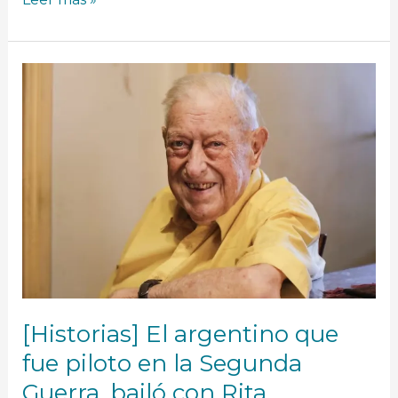
[Historias]
El
argentino
que
fue
piloto
en
la
Segunda
Guerra,
bailó
con
Rita
Hayworth
y
[Historias] El argentino que
festejó
su
fue piloto en la Segunda
cumple
Guerra, bailó con Rita
con