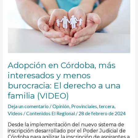
interesados
y
menos
burocracia:
El
derecho
a
una
familia
(VIDEO)
Adopción en Córdoba, más
interesados y menos
burocracia: El derecho a una
familia (VIDEO)
Deja un comentario
/
Opinión
,
Provinciales
,
tercera
,
Videos
/
Contenidos El Regional
/
28 de febrero de 2024
Desde la implementación del nuevo sistema de
inscripción desarrollado por el Poder Judicial de
Córdoba para agilizar la inscripción de aspirantes a