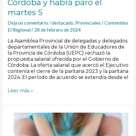
Córdoba y habrá paro el
martes 5
Deja un comentario
/
destacado
,
Provinciales
/
Contenidos
El Regional
/
28 de febrero de 2024
La Asamblea Provincial de delegadas y delegados
departamentales de la Unión de Educadores de
la Provincia de Córdoba (UEPC) rechazó la
propuesta salarial ofrecida por el Gobierno de
Córdoba. La oferta salarial que acercó el Ejecutivo
contenía el cierre de la paritaria 2023 y la paritaria
2024. El período de acuerdo se extendía desde el
Leer más »
Adopción
en
Córdoba,
más