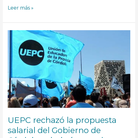
Leer más »
UEPC
rechazó
la
propuesta
salarial
del
Gobierno
de
Córdoba
y
habrá
paro
el
martes
UEPC rechazó la propuesta
5
salarial del Gobierno de