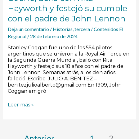
el
Hayworth y festejó su cumple
padre
de
con el padre de John Lennon
John
Lennon
Deja un comentario
/
Historias
,
tercera
/
Contenidos El
Regional
/
28 de febrero de 2024
Stanley Coggan fue uno de los 554 pilotos
argentinos que se unieron a la Royal Air Force en
la Segunda Guerra Mundial, bailó con Rita
Hayworth y festejó sus 18 años con el padre de
John Lennon. Semanas atrás, a los cien años,
falleció. Escribe: JULIO A. BENÍTEZ –
benitezjulioalberto@gmail.com En 1909, John
Coggan emigró
Leer más »
←
Anterior
1
2