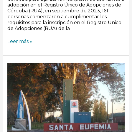
adopción en el Registro Único de Adopciones de
Córdoba (RUA), en septiembre de 2023, 1611
personas comenzaron a cumplimentar los
requisitos para la inscripción en el Registro Único
de Adopciones (RUA) de la
Leer más »
Dengue:
Un
hombre
tuvo
“muerte
súbita”,
pero
descartan
que
haya
sido
por