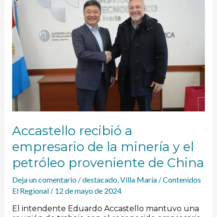
a
empresario
de
la
minería
y
el
petróleo
proveniente
de
China
Accastello recibió a
empresario de la minería y el
petróleo proveniente de China
Deja un comentario
/
destacado
,
Villa María
/
Contenidos
El Regional
/
12 de mayo de 2024
El intendente Eduardo Accastello mantuvo una