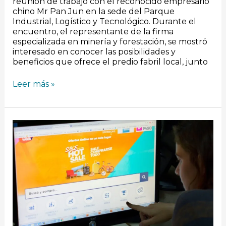
reunión de trabajo con el reconocido empresario
chino Mr Pan Jun en la sede del Parque
Industrial, Logístico y Tecnológico. Durante el
encuentro, el representante de la firma
especializada en minería y forestación, se mostró
interesado en conocer las posibilidades y
beneficios que ofrece el predio fabril local, junto
Leer más »
Comienza
una
nueva
edición
del
Hot
Sale:
Qué
se
puede
comprar