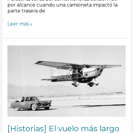
por alcance cuando una camioneta impactó la
parte trasera de
Leer más »
[Historias]
El
vuelo
más
largo
de
la
historia
de
la
aviación
[Historias] El vuelo más largo