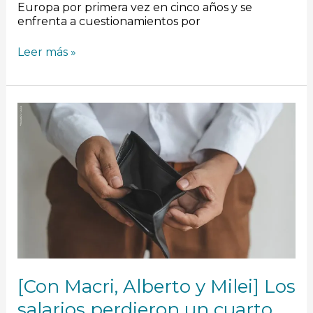
Europa por primera vez en cinco años y se
enfrenta a cuestionamientos por
Leer más »
[Con
Macri,
Alberto
y
Milei]
Los
salarios
perdieron
un
cuarto
de
su
valor
[Con Macri, Alberto y Milei] Los
en
6
salarios perdieron un cuarto