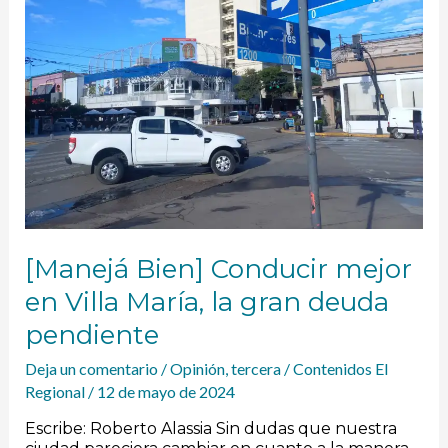
en
Villa
María,
la
gran
deuda
pendiente
[Manejá Bien] Conducir mejor
en Villa María, la gran deuda
pendiente
Deja un comentario
/
Opinión
,
tercera
/
Contenidos El
Regional
/
12 de mayo de 2024
Escribe: Roberto Alassia Sin dudas que nuestra