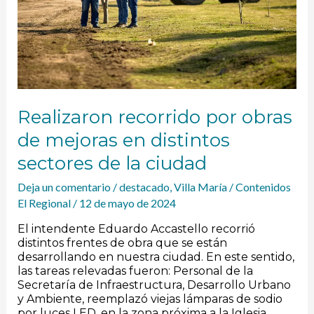
distintos
sectores
de
la
ciudad
Realizaron recorrido por obras
de mejoras en distintos
sectores de la ciudad
Deja un comentario
/
destacado
,
Villa María
/
Contenidos
El Regional
/
12 de mayo de 2024
El intendente Eduardo Accastello recorrió
distintos frentes de obra que se están
desarrollando en nuestra ciudad. En este sentido,
las tareas relevadas fueron: Personal de la
Secretaría de Infraestructura, Desarrollo Urbano
y Ambiente, reemplazó viejas lámparas de sodio
por luces LED, en la zona próxima a la Iglesia