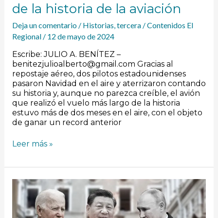
de la historia de la aviación
Deja un comentario
/
Historias
,
tercera
/
Contenidos El
Regional
/
12 de mayo de 2024
Escribe: JULIO A. BENÍTEZ –
benitezjulioalberto@gmail.com Gracias al
repostaje aéreo, dos pilotos estadounidenses
pasaron Navidad en el aire y aterrizaron contando
su historia y, aunque no parezca creíble, el avión
que realizó el vuelo más largo de la historia
estuvo más de dos meses en el aire, con el objeto
de ganar un record anterior
Leer más »
Dando
la
vuelta
al