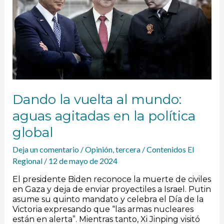
mundo:
aguas
agitadas
en
la
política
global
Dando la vuelta al mundo:
aguas agitadas en la política
global
Deja un comentario
/
Opinión
,
tercera
/
Contenidos El
Regional
/
12 de mayo de 2024
El presidente Biden reconoce la muerte de civiles
en Gaza y deja de enviar proyectiles a Israel. Putin
asume su quinto mandato y celebra el Día de la
Victoria expresando que “las armas nucleares
están en alerta”. Mientras tanto, Xi Jinping visitó