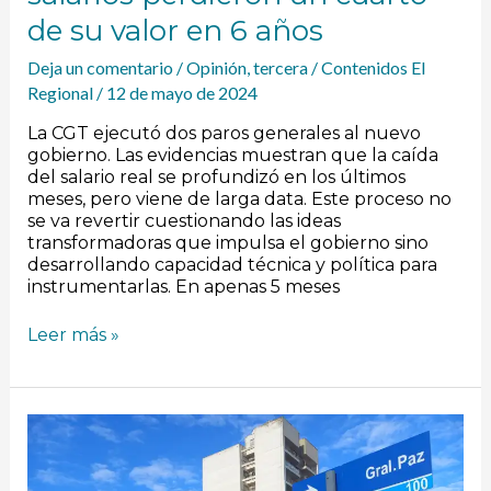
años
de su valor en 6 años
Deja un comentario
/
Opinión
,
tercera
/
Contenidos El
Regional
/
12 de mayo de 2024
La CGT ejecutó dos paros generales al nuevo
gobierno. Las evidencias muestran que la caída
del salario real se profundizó en los últimos
meses, pero viene de larga data. Este proceso no
se va revertir cuestionando las ideas
transformadoras que impulsa el gobierno sino
desarrollando capacidad técnica y política para
instrumentarlas. En apenas 5 meses
Leer más »
[Manejá
Bien]
Conducir
mejor