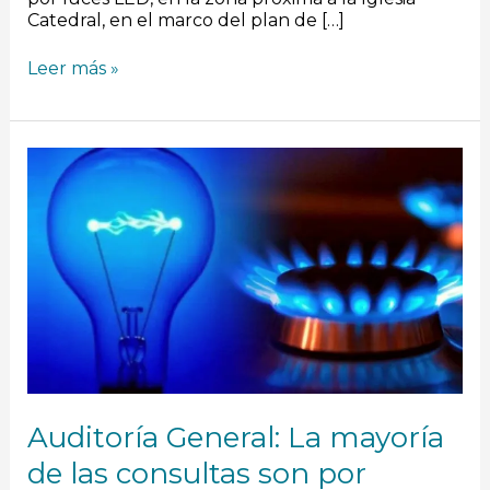
Catedral, en el marco del plan de […]
Leer más »
Auditoría
General:
La
mayoría
de
las
consultas
son
por
trámites
de
subsidios
para
Auditoría General: La mayoría
la
luz
de las consultas son por
y