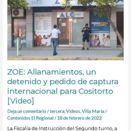
un
detenido
y
pedido
de
captura
internacional
para
Cositorto
[Video]
ZOE: Allanamientos, un
detenido y pedido de captura
internacional para Cositorto
[Video]
Deja un comentario
/
tercera
,
Videos
,
Villa María
/
Contenidos El Regional
/
18 de febrero de 2022
La Fiscalía de Instrucción del Segundo turno, a