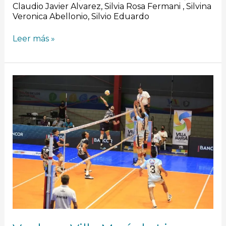
Claudio Javier Alvarez, Silvia Rosa Fermani , Silvina
Veronica Abellonio, Silvio Eduardo
Leer más »
Vuelve
a
Villa
María
la
Liga
Nacional
de
Vóley
Masculino
A2