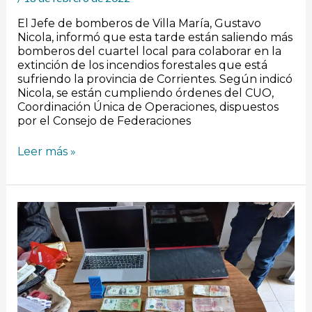
El Jefe de bomberos de Villa María, Gustavo
Nicola, informó que esta tarde están saliendo más
bomberos del cuartel local para colaborar en la
extinción de los incendios forestales que está
sufriendo la provincia de Corrientes. Según indicó
Nicola, se están cumpliendo órdenes del CUO,
Coordinación Única de Operaciones, dispuestos
por el Consejo de Federaciones
Leer más »
Caso
Zoe:
Los
nuevos
detenidos
y
más
allanamientos