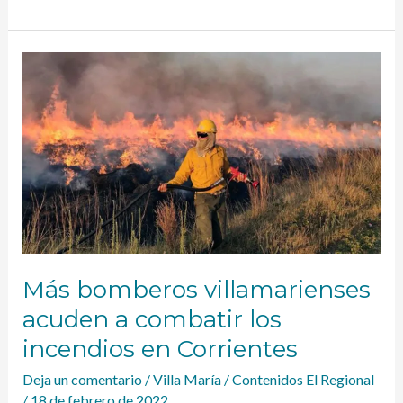
Más
bomberos
villamarienses
acuden
a
combatir
los
incendios
en
Corrientes
Más bomberos villamarienses
acuden a combatir los
incendios en Corrientes
Deja un comentario
/
Villa María
/
Contenidos El Regional
/
18 de febrero de 2022