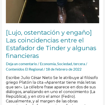
[Lujo, ostentación y engaño]
Las coincidencias entre el
Estafador de Tinder y algunas
financieras
Deja un comentario
/
Economía
,
Sociedad
,
tercera
/
Contenidos El Regional
/
18 de febrero de 2022
Escribe: Julio César Nieto Se le atribuye al filósofo
griego Platón la cita «Aparentar tiene más letras
que ser». La célebre frase aparece en dos de sus
diálogos, analizando en uno el conocimiento (La
República), y en otro el amor (Fedro).
Casualmente, y al margen de las obras