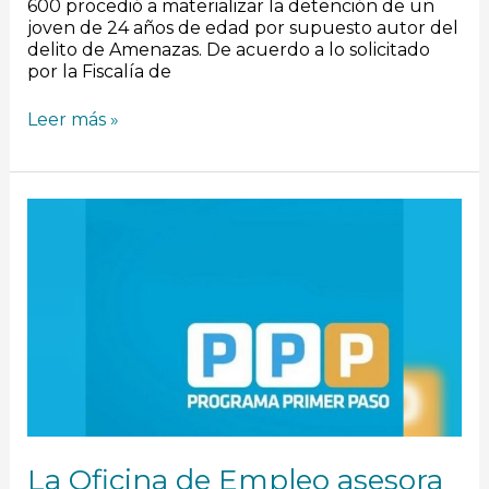
600 procedió a materializar la detención de un
joven de 24 años de edad por supuesto autor del
delito de Amenazas. De acuerdo a lo solicitado
por la Fiscalía de
Leer más »
La
Oficina
de
Empleo
asesora
a
jóvenes
y
empresas
que
deseen
formar
parte
La Oficina de Empleo asesora