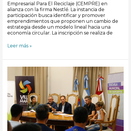
Empresarial Para El Reciclaje (CEMPRE) en
alianza con la firma Nestlé. La instancia de
participación busca identificar y promover
emprendimientos que proponen un cambio de
estrategia desde un modelo lineal hacia una
economía circular. La inscripción se realiza de
Leer más »
El
municipio
presentó
la
Escuela
de
Deportes