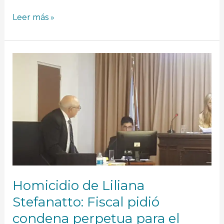
Leer más »
Homicidio
de
Liliana
Stefanatto:
Fiscal
pidió
condena
perpetua
para
el
acusado
Homicidio de Liliana
Stefanatto: Fiscal pidió
condena perpetua para el