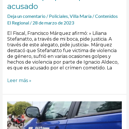
acusado
Deja un comentario
/
Policiales
,
Villa María
/
Contenidos
El Regional
/
28 de marzo de 2023
El Fiscal, Francisco Márquez afirmó: » Liliana
Stefanatto, a través de mi boca, pide justicia. A
través de este alegato, pide justicia». Márquez
destacó que Stefanatto fue victima de violencia
de género, sufrió en varias ocasiones golpes y
hechos de violencia por parte de Ignacio Aldeco,
es que es acusado por el crímen cometido. La
Leer más »
Choque
entre
dos
motos:
un