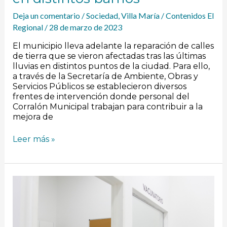
Deja un comentario
/
Sociedad
,
Villa María
/
Contenidos El
Regional
/
28 de marzo de 2023
El municipio lleva adelante la reparación de calles
de tierra que se vieron afectadas tras las últimas
lluvias en distintos puntos de la ciudad. Para ello,
a través de la Secretaría de Ambiente, Obras y
Servicios Públicos se establecieron diversos
frentes de intervención donde personal del
Corralón Municipal trabajan para contribuir a la
mejora de
Leer más »
El
nuevo
CAPS
con
sede