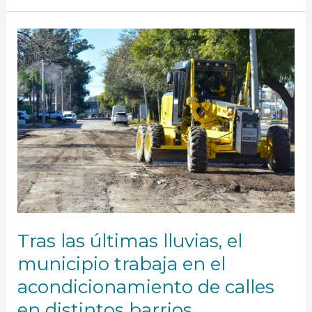
Tras
las
últimas
lluvias,
el
municipio
trabaja
en
el
acondicionamiento
de
calles
en
distintos
barrios
Tras las últimas lluvias, el
municipio trabaja en el
acondicionamiento de calles
en distintos barrios