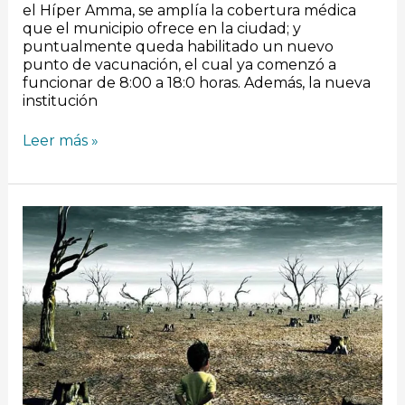
el Híper Amma, se amplía la cobertura médica
que el municipio ofrece en la ciudad; y
puntualmente queda habilitado un nuevo
punto de vacunación, el cual ya comenzó a
funcionar de 8:00 a 18:0 horas. Además, la nueva
institución
Leer más »
[Argentinadas]
La
culpa
la
tiene
Darwin