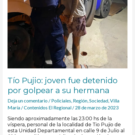
Tío Pujio: joven fue detenido
por golpear a su hermana
Deja un comentario
/
Policiales
,
Región
,
Sociedad
,
Villa
María
/
Contenidos El Regional
/
28 de marzo de 2023
Siendo aproximadamente las 23:00 hs de la
víspera, personal de la localidad de Tio Pujio de
esta Unidad Departamental en calle 9 de Julio al