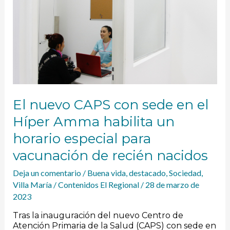
en
el
Híper
Amma
habilita
un
horario
especial
para
vacunación
El nuevo CAPS con sede en el
de
recién
Híper Amma habilita un
nacidos
horario especial para
vacunación de recién nacidos
Deja un comentario
/
Buena vida
,
destacado
,
Sociedad
,
Villa María
/
Contenidos El Regional
/
28 de marzo de
2023
Tras la inauguración del nuevo Centro de
Atención Primaria de la Salud (CAPS) con sede en