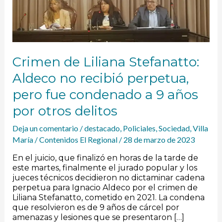
perpetua,
pero
fue
condenado
a
9
Crimen de Liliana Stefanatto:
años
por
Aldeco no recibió perpetua,
otros
pero fue condenado a 9 años
delitos
por otros delitos
Deja un comentario
/
destacado
,
Policiales
,
Sociedad
,
Villa
María
/
Contenidos El Regional
/
28 de marzo de 2023
En el juicio, que finalizó en horas de la tarde de
este martes, finalmente el jurado popular y los
jueces técnicos decidieron no dictaminar cadena
perpetua para Ignacio Aldeco por el crimen de
Liliana Stefanatto, cometido en 2021. La condena
que resolvieron es de 9 años de cárcel por
amenazas y lesiones que se presentaron […]