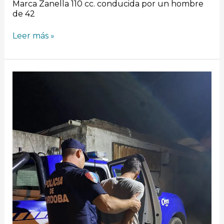
Marca Zanella 110 cc. conducida por un hombre
de 42
Leer más »
Tío
Pujio:
joven
fue
detenido
por
golpear
a
su
hermana