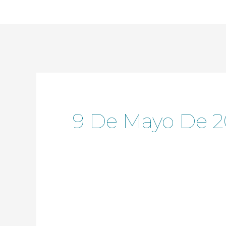
Ir
al
contenido
9 De Mayo De 