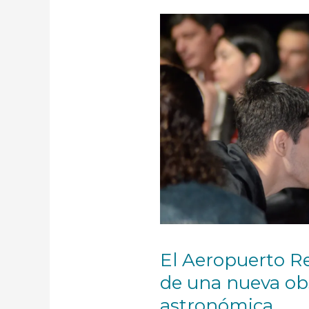
El
Aeropuerto
Regional
será
sede
de
una
nueva
observación
astronómica
El Aeropuerto Re
de una nueva ob
astronómica