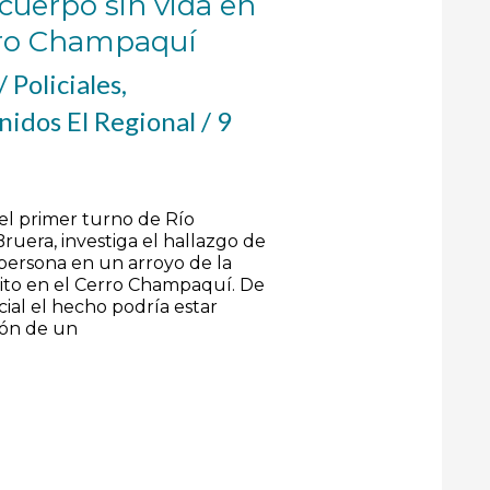
cuerpo sin vida en
erro Champaquí
/
Policiales
,
nidos El Regional
/
9
del primer turno de Río
ruera, investiga el hallazgo de
persona en un arroyo de la
ito en el Cerro Champaquí. De
ial el hecho podría estar
ión de un