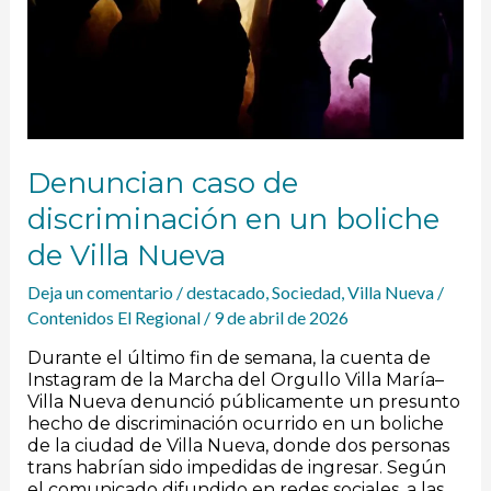
de
Villa
Nueva
Denuncian caso de
discriminación en un boliche
de Villa Nueva
Deja un comentario
/
destacado
,
Sociedad
,
Villa Nueva
/
Contenidos El Regional
/
9 de abril de 2026
Durante el último fin de semana, la cuenta de
Instagram de la Marcha del Orgullo Villa María–
Villa Nueva denunció públicamente un presunto
hecho de discriminación ocurrido en un boliche
de la ciudad de Villa Nueva, donde dos personas
trans habrían sido impedidas de ingresar. Según
el comunicado difundido en redes sociales, a las