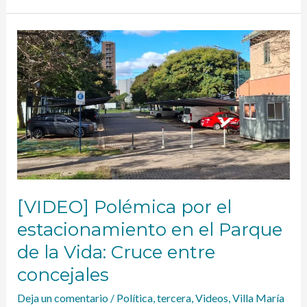
[VIDEO]
Polémica
por
el
estacionamiento
en
el
Parque
de
la
Vida:
Cruce
entre
[VIDEO] Polémica por el
concejales
estacionamiento en el Parque
de la Vida: Cruce entre
concejales
Deja un comentario
/
Política
,
tercera
,
Videos
,
Villa María