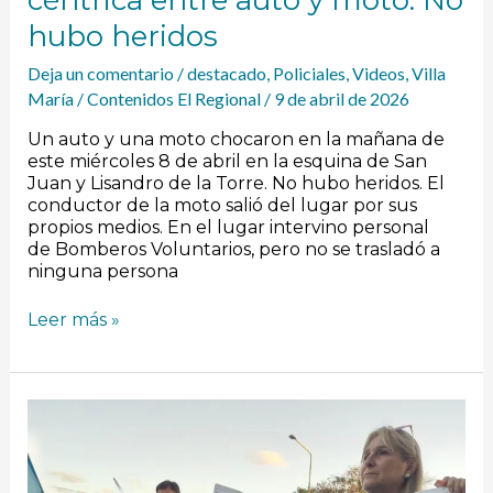
céntrica entre auto y moto: No
hubo heridos
Deja un comentario
/
destacado
,
Policiales
,
Videos
,
Villa
María
/
Contenidos El Regional
/
9 de abril de 2026
Un auto y una moto chocaron en la mañana de
este miércoles 8 de abril en la esquina de San
Juan y Lisandro de la Torre. No hubo heridos. El
conductor de la moto salió del lugar por sus
propios medios. En el lugar intervino personal
de Bomberos Voluntarios, pero no se trasladó a
ninguna persona
Leer más »
[VIDEO]
Reclamo
salarial:
Docentes