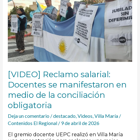
se
manifestaron
en
medio
de
la
conciliación
obligatoria
[VIDEO] Reclamo salarial:
Docentes se manifestaron en
medio de la conciliación
obligatoria
Deja un comentario
/
destacado
,
Videos
,
Villa María
/
Contenidos El Regional
/
9 de abril de 2026
El gremio docente UEPC realizó en Villa María