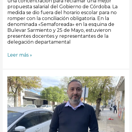
una concentración para reclamar una mejor
propuesta salarial del Gobierno de Córdoba. La
medida se dio fuera del horario escolar para no
romper con la conciliación obligatoria. En la
denominada «Semaforeada» en la esquina de
Bulevar Sarmiento y 25 de Mayo, estuvieron
presentes docentes y representantes de la
delegación departamental
Leer más »
[VIDEO]
Inseguridad:
Vecinos
denuncian
ola
de
delitos
en
Barrio
San