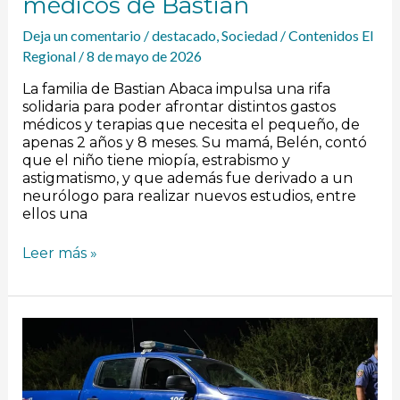
médicos de Bastian
Deja un comentario
/
destacado
,
Sociedad
/
Contenidos El
Regional
/
8 de mayo de 2026
La familia de Bastian Abaca impulsa una rifa
solidaria para poder afrontar distintos gastos
médicos y terapias que necesita el pequeño, de
apenas 2 años y 8 meses. Su mamá, Belén, contó
que el niño tiene miopía, estrabismo y
astigmatismo, y que además fue derivado a un
neurólogo para realizar nuevos estudios, entre
ellos una
Leer más »
Violó
una
restricción
de
acercamiento