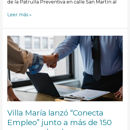
de la Patrulla Preventiva en calle San Martín al
Leer más »
Villa
María
lanzó
“Conecta
Empleo”
junto
a
más
de
150
empresas
locales
Villa María lanzó “Conecta
Empleo” junto a más de 150