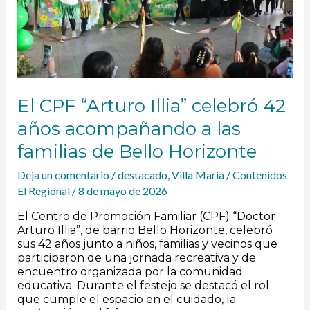
acompañando
a
las
familias
de
Bello
Horizonte
El CPF “Arturo Illia” celebró 42
años acompañando a las
familias de Bello Horizonte
Deja un comentario
/
destacado
,
Villa María
/
Contenidos
El Regional
/
8 de mayo de 2026
El Centro de Promoción Familiar (CPF) “Doctor
Arturo Illia”, de barrio Bello Horizonte, celebró
sus 42 años junto a niños, familias y vecinos que
participaron de una jornada recreativa y de
encuentro organizada por la comunidad
educativa. Durante el festejo se destacó el rol
que cumple el espacio en el cuidado, la