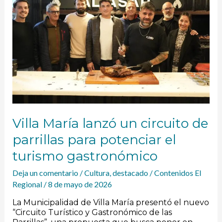
de
parrillas
para
potenciar
el
turismo
gastronómico
Villa María lanzó un circuito de
parrillas para potenciar el
turismo gastronómico
Deja un comentario
/
Cultura
,
destacado
/
Contenidos El
Regional
/
8 de mayo de 2026
La Municipalidad de Villa María presentó el nuevo
“Circuito Turístico y Gastronómico de las