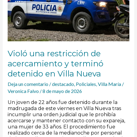
y
terminó
detenido
en
Villa
Nueva
Violó una restricción de
acercamiento y terminó
detenido en Villa Nueva
Deja un comentario
/
destacado
,
Policiales
,
Villa María
/
Veronica Falvo
/
8 de mayo de 2026
Un joven de 22 años fue detenido durante la
madrugada de este viernes en Villa Nueva tras
incumplir una orden judicial que le prohibía
acercarse y mantener contacto con su expareja,
una mujer de 33 años. El procedimiento fue
realizado cerca de la medianoche por personal