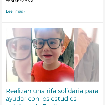
contención y el […]
Leer más »
Realizan
una
rifa
solidaria
para
ayudar
con
los
estudios
médicos
de
Bastian
Realizan una rifa solidaria para
ayudar con los estudios