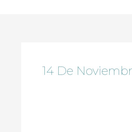
Ir
al
contenido
14 De Noviembr