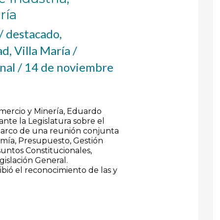
ría
/
destacado
,
ad
,
Villa María
/
onal
/
14 de noviembre
omercio y Minería, Eduardo
ante la Legislatura sobre el
marco de una reunión conjunta
omía, Presupuesto, Gestión
suntos Constitucionales,
gislación General.
bió el reconocimiento de las y