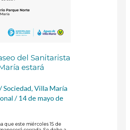
aseo del Sanitarista
María estará
/
Sociedad
,
Villa María
ional
/
14 de mayo de
ma que este miércoles 15 de
rmanecerá cerrada. Se debe a