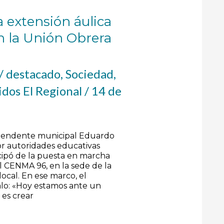
 extensión áulica
 la Unión Obrera
/
destacado
,
Sociedad
,
dos El Regional
/
14 de
intendente municipal Eduardo
r autoridades educativas
ticipó de la puesta en marcha
l CENMA 96, en la sede de la
ocal. En ese marco, el
alo: «Hoy estamos ante un
es crear