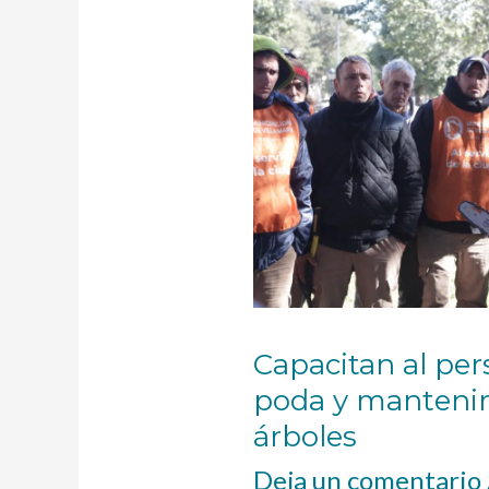
al
personal
dedicado
a
la
poda
y
mantenimiento
de
los
árboles
Capacitan al per
poda y mantenim
árboles
Deja un comentario