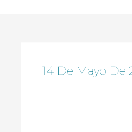
Ir
al
contenido
14 De Mayo De 