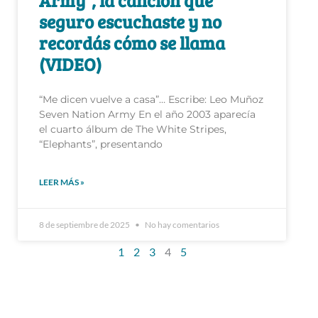
Army”, la canción que
seguro escuchaste y no
recordás cómo se llama
(VIDEO)
“Me dicen vuelve a casa”… Escribe: Leo Muñoz
Seven Nation Army En el año 2003 aparecía
el cuarto álbum de The White Stripes,
“Elephants”, presentando
LEER MÁS »
8 de septiembre de 2025
No hay comentarios
1
2
3
4
5