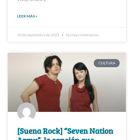
LEER MÁS »
10 de septiembre de 2025
No hay comentarios
CULTURA
[Suena Rock] “Seven Nation