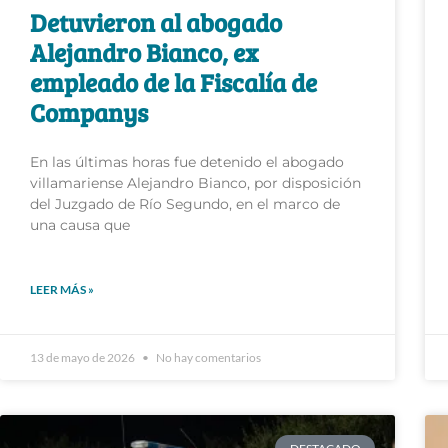
Detuvieron al abogado
Alejandro Bianco, ex
empleado de la Fiscalía de
Companys
En las últimas horas fue detenido el abogado
villamariense Alejandro Bianco, por disposición
del Juzgado de Río Segundo, en el marco de
una causa que
LEER MÁS »
13 de mayo de 2026
No hay comentarios