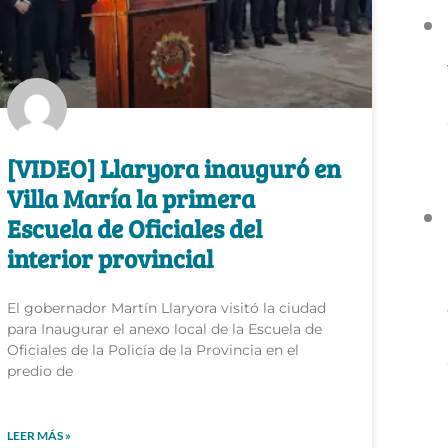
[VIDEO] Llaryora inauguró en
Villa María la primera
Escuela de Oficiales del
interior provincial
El gobernador Martín Llaryora visitó la ciudad
para Inaugurar el anexo local de la Escuela de
Oficiales de la Policía de la Provincia en el
predio de
LEER MÁS »