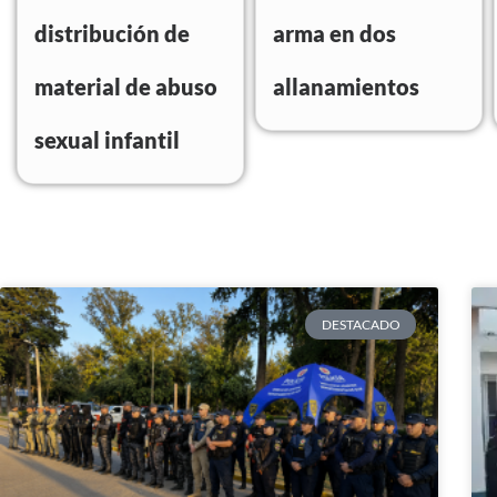
distribución de
arma en dos
material de abuso
allanamientos
sexual infantil
Página
Página
Pági
P
DESTACADO