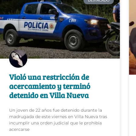
DESTACADO
Violó una restricción de
acercamiento y terminó
detenido en Villa Nueva
Un joven de 22 años fue detenido durante la
madrugada de este viernes en Villa Nueva tras
incumplir una orden judicial que le prohibía
acercarse