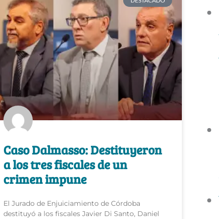
DESTACADO
Caso Dalmasso: Destituyeron
a los tres fiscales de un
crimen impune
El Jurado de Enjuiciamiento de Córdoba
destituyó a los fiscales Javier Di Santo, Daniel