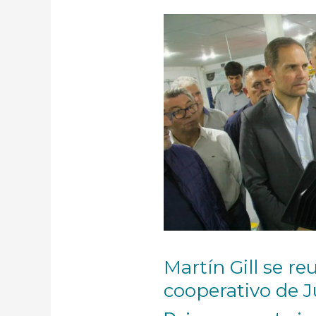
Martín
Gill
se
reunió
con
el
sector
cooperativo
de
Justiniano
Posse
Martín Gill se re
cooperativo de J