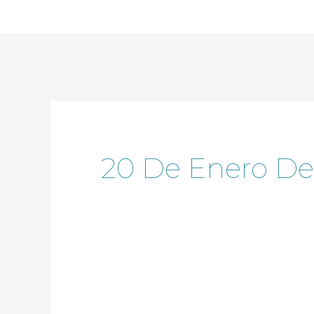
Ir
al
contenido
20 De Enero De