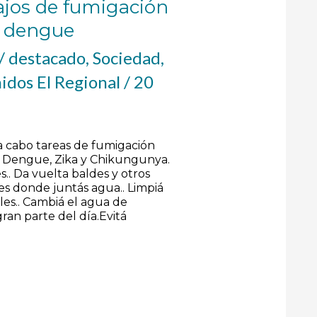
bajos de fumigación
l dengue
/
destacado
,
Sociedad
,
idos El Regional
/
20
 a cabo tareas de fumigación
l Dengue, Zika y Chikungunya.
s.. Da vuelta baldes y otros
tes donde juntás agua.. Limpiá
les.. Cambiá el agua de
 gran parte del día.Evitá