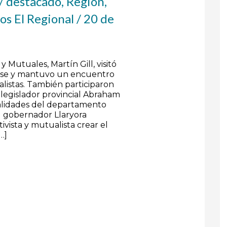
/
destacado
,
Región
,
os El Regional
/
20 de
y Mutuales, Martín Gill, visitó
osse y mantuvo un encuentro
alistas. También participaron
 legislador provincial Abraham
calidades del departamento
el gobernador Llaryora
ivista y mutualista crear el
…]