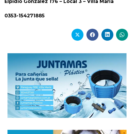
Elpidio González 176 – Local 3 – Villa María
0353-154271885