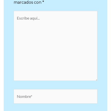
Tu dirección de correo electrónico no será
publicada.
Los campos obligatorios están
marcados con
*
Escribe
aquí...
Nombre*