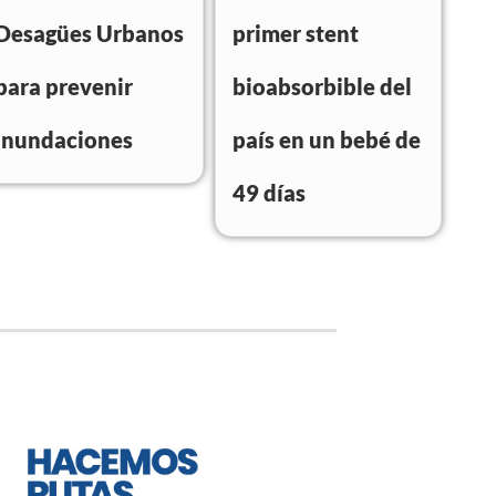
Desagües Urbanos
primer stent
para prevenir
bioabsorbible del
inundaciones
país en un bebé de
49 días