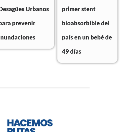
Desagües Urbanos
primer stent
para prevenir
bioabsorbible del
inundaciones
país en un bebé de
49 días