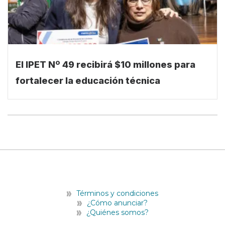
El IPET Nº 49 recibirá $10 millones para
fortalecer la educación técnica
Términos y condiciones
¿Cómo anunciar?
¿Quiénes somos?
F
T
Y
I
E