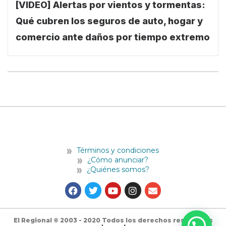
[VIDEO] Alertas por vientos y tormentas:
Qué cubren los seguros de auto, hogar y
comercio ante daños por tiempo extremo
Términos y condiciones
¿Cómo anunciar?
¿Quiénes somos?
F
T
Y
I
E
a
w
o
n
n
c
i
u
s
v
e
t
t
t
e
b
t
u
a
l
El Regional © 2003 - 2020 Todos los derechos reservados
o
e
b
g
o