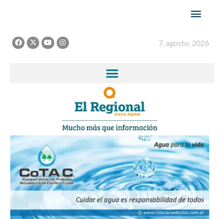
Ir
Men
al
princ
contenido
F
X
Y
I
7, agosto, 2026
a
-
o
n
c
t
u
s
e
w
t
t
b
i
u
a
o
t
b
g
o
t
e
r
k
e
a
r
m