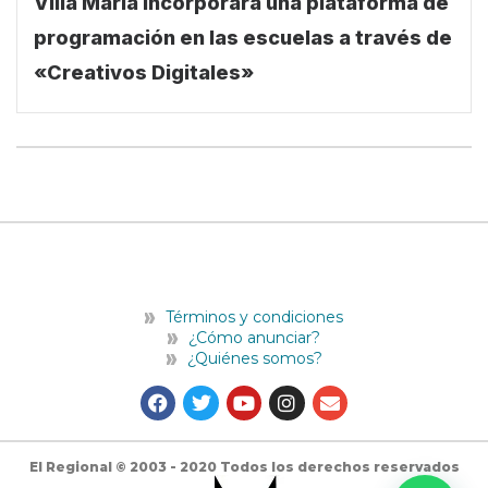
Villa María incorporará una plataforma de
programación en las escuelas a través de
«Creativos Digitales»
Términos y condiciones
¿Cómo anunciar?
¿Quiénes somos?
F
T
Y
I
E
a
w
o
n
n
c
i
u
s
v
e
t
t
t
e
b
t
u
a
l
El Regional © 2003 - 2020 Todos los derechos reservados
o
e
b
g
o