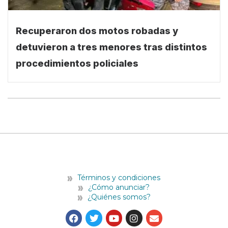
Recuperaron dos motos robadas y
detuvieron a tres menores tras distintos
procedimientos policiales
Términos y condiciones
¿Cómo anunciar?
¿Quiénes somos?
F
T
Y
I
E
a
w
o
n
n
c
i
u
s
v