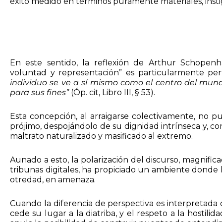
éxito medido en términos puramente materiales, inst
En este sentido, la reflexión de Arthur Schope
voluntad y representación” es particularmente pe
individuo se ve a sí mismo como el centro del mun
para sus fines”
(Óp. cit, Libro III, § 53).
Esta concepción, al arraigarse colectivamente, no p
prójimo, despojándolo de su dignidad intrínseca y, con
maltrato naturalizado y masificado al extremo.
Aunado a esto, la polarización del discurso, magnific
tribunas digitales, ha propiciado un ambiente donde 
otredad, en amenaza.
Cuando la diferencia de perspectiva es interpretada 
cede su lugar a la diatriba, y el respeto a la hostili