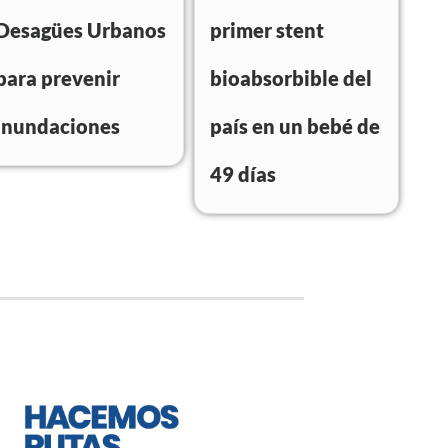
Desagües Urbanos
primer stent
para prevenir
bioabsorbible del
inundaciones
país en un bebé de
49 días