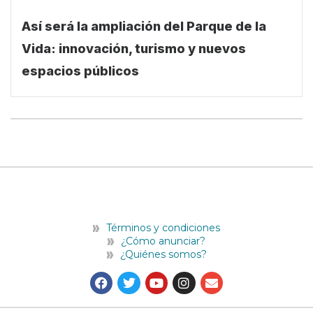
Así será la ampliación del Parque de la
Vida: innovación, turismo y nuevos
espacios públicos
Términos y condiciones
¿Cómo anunciar?
¿Quiénes somos?
F
T
Y
I
E
a
w
o
n
n
c
i
u
s
v
e
t
t
t
e