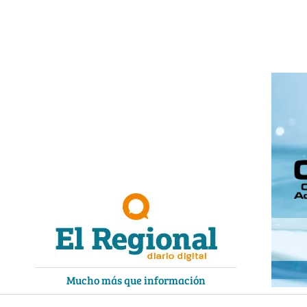
Ir
al
contenido
Mucho más que información