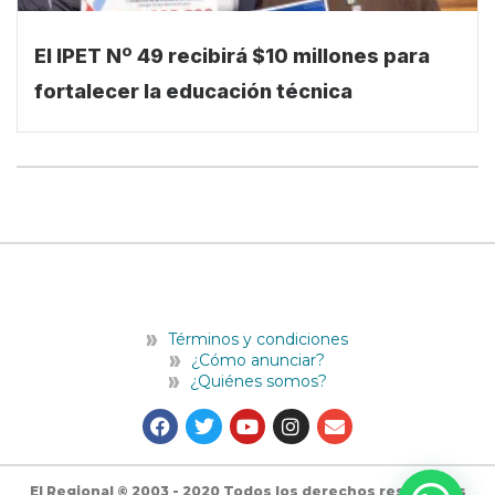
El IPET Nº 49 recibirá $10 millones para
fortalecer la educación técnica
Términos y condiciones
¿Cómo anunciar?
¿Quiénes somos?
F
T
Y
I
E
a
w
o
n
n
c
i
u
s
v
e
t
t
t
e
b
t
u
a
l
El Regional © 2003 - 2020 Todos los derechos reservados