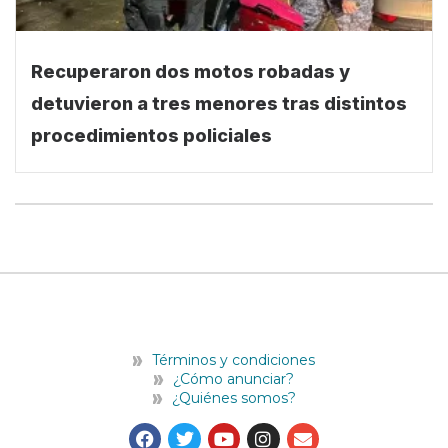
Recuperaron dos motos robadas y
detuvieron a tres menores tras distintos
procedimientos policiales
Términos y condiciones
¿Cómo anunciar?
¿Quiénes somos?
F
T
Y
I
E
a
w
o
n
n