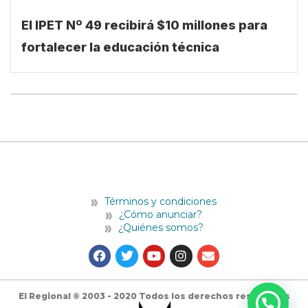
El IPET Nº 49 recibirá $10 millones para
fortalecer la educación técnica
Términos y condiciones
¿Cómo anunciar?
¿Quiénes somos?
F
T
Y
I
E
a
w
o
n
n
c
i
u
s
v
e
t
t
t
e
b
t
u
a
l
El Regional © 2003 - 2020 Todos los derechos reservados
o
e
b
g
o