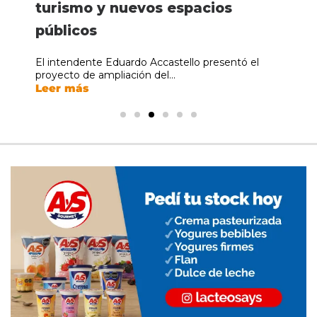
Carranza: ya funciona la nueva
distribución de material de
un arma en dos allanamientos
turismo y nuevos espacios
funcionará los sábados de
educación técnica
Carranza: ya funciona la nueva
distribución de material de
iluminación LED
abuso sexual infantil
públicos
agosto por los cursillos de
iluminación LED
abuso sexual infantil
La División Investigaciones de la Policía de
La institución de Villa María fue beneficiada con
ingreso
Córdoba realizó dos...
un aporte...
La Municipalidad de Villa Nueva continúa con la
Un hombre de 35 años fue detenido en Villa
El intendente Eduardo Accastello presentó el
La Municipalidad de Villa Nueva continúa con la
Un hombre de 35 años fue detenido en Villa
Leer más
Leer más
transformación integral...
Nueva...
proyecto de ampliación del...
transformación integral...
Nueva...
La Municipalidad de Villa María informó que
Leer más
Leer más
Leer más
Leer más
Leer más
durante todos los...
Leer más