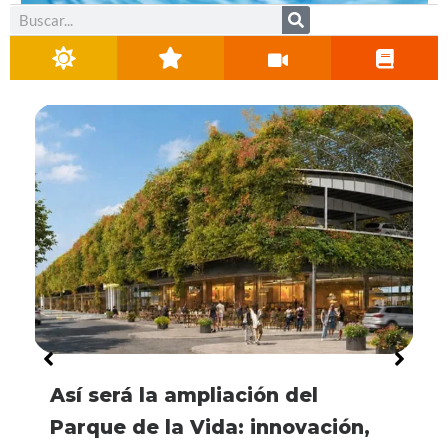
Buscar
Villa Nueva avanza con la
Detuvieron a un hombre en Villa
Detuvieron a un hombre por un
Así será la ampliación del
La línea universitaria de
El IPET Nº 49 recibirá $10
Villa Nueva avanza con la
Detuvieron a un hombre en Villa
renovación de la Avenida
Nueva por tenencia y
robo domiciliario y secuestraron
Parque de la Vida: innovación,
transporte urbano también
millones para fortalecer la
renovación de la Avenida
Nueva por tenencia y