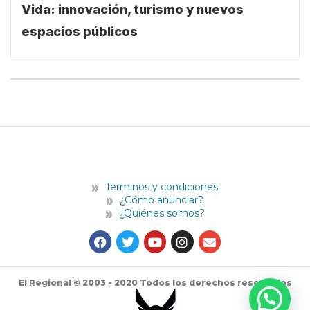
Vida: innovación, turismo y nuevos
espacios públicos
Términos y condiciones
¿Cómo anunciar?
¿Quiénes somos?
F
T
Y
I
E
a
w
o
n
n
c
i
u
s
v
e
t
t
t
e
b
t
u
a
l
El Regional © 2003 - 2020 Todos los derechos reservados
o
e
b
g
o
o
r
e
r
p