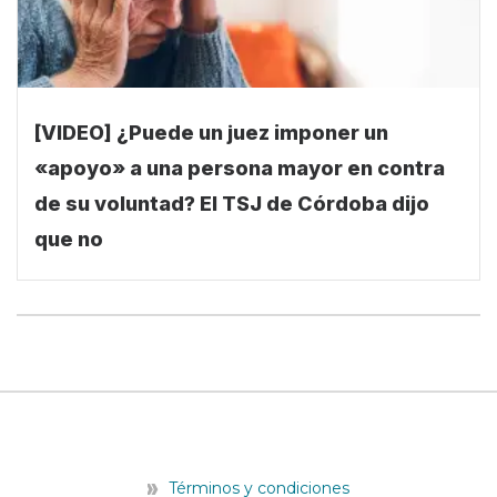
[VIDEO] ¿Puede un juez imponer un
«apoyo» a una persona mayor en contra
de su voluntad? El TSJ de Córdoba dijo
que no
Términos y condiciones
¿Cómo anunciar?
¿Quiénes somos?
F
T
Y
I
E