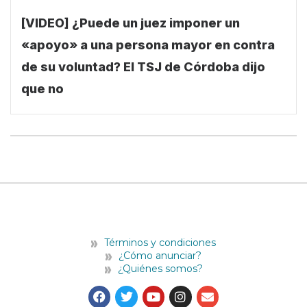
[VIDEO] ¿Puede un juez imponer un
«apoyo» a una persona mayor en contra
de su voluntad? El TSJ de Córdoba dijo
que no
Términos y condiciones
¿Cómo anunciar?
¿Quiénes somos?
F
T
Y
I
E
a
w
o
n
n
c
i
u
s
v