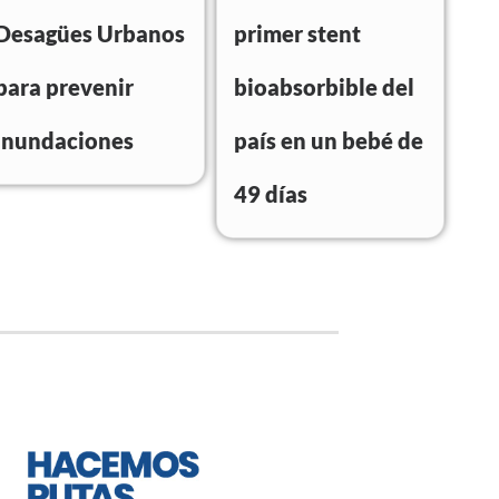
Desagües Urbanos
primer stent
para prevenir
bioabsorbible del
inundaciones
país en un bebé de
49 días