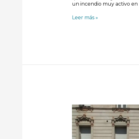
un incendio muy activo en
Leer más »
Barrenderos
se
movilizaron
frente
a
la