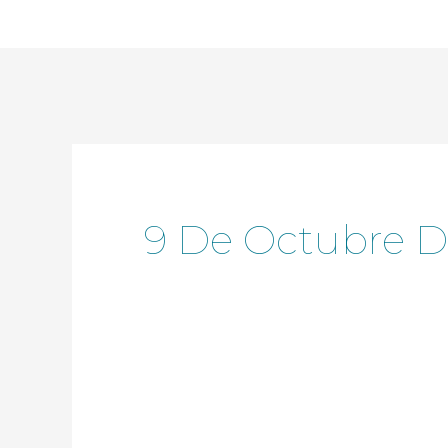
Ir
al
contenido
9 De Octubre D