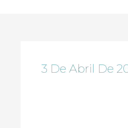
Ir
al
contenido
3 De Abril De 2