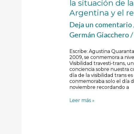
resto
la situación de 
del
Argentina y el r
mundo
Deja un comentario
Germán Giacchero
Escribe: Agustina Quarant
2009, se conmemora a nivel
Visibilidad travesti-trans,
conciencia sobre nuestra 
día de la visibilidad trans
conmemoraba solo el día de
noviembre recordando a
Leer más »