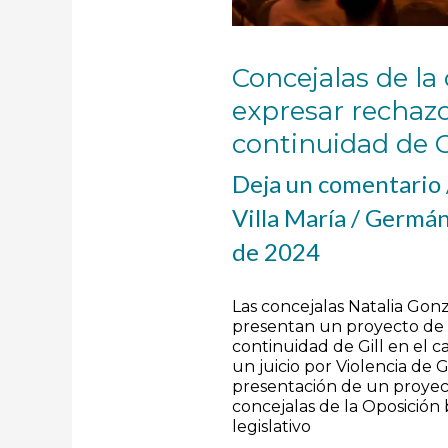
en
su
cargo
Concejalas de la
expresar rechazo
continuidad de G
Deja un comentario
Villa María
/
Germán
de 2024
Las concejalas Natalia Gon
presentan un proyecto de 
continuidad de Gill en el c
un juicio por Violencia de 
presentación de un proyect
concejalas de la Oposició
legislativo