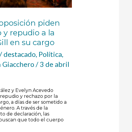
 oposición piden
 y repudio a la
ill en su cargo
/
destacado
,
Política
,
 Giacchero
/
3 de abril
zález y Evelyn Acevedo
repudio y rechazo por la
argo, a días de ser sometido a
Género. A través de la
o de declaración, las
n buscan que todo el cuerpo