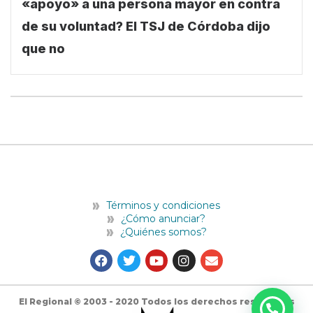
«apoyo» a una persona mayor en contra
de su voluntad? El TSJ de Córdoba dijo
que no
Términos y condiciones
¿Cómo anunciar?
¿Quiénes somos?
F
T
Y
I
E
a
w
o
n
n
c
i
u
s
v
e
t
t
t
e
b
t
u
a
l
El Regional © 2003 - 2020 Todos los derechos reservados
o
e
b
g
o