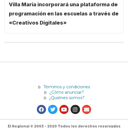
Villa María incorporará una plataforma de
programación en las escuelas a través de
«Creativos Digitales»
Términos y condiciones
¿Cómo anunciar?
¿Quiénes somos?
F
T
Y
I
E
a
w
o
n
n
c
i
u
s
v
e
t
t
t
e
b
t
u
a
l
El Regional © 2003 - 2020 Todos los derechos reservados