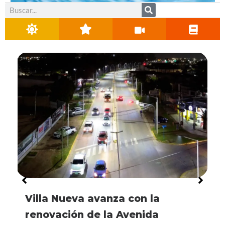
Buscar
[VIDEO] Visita histórica: Córdoba
La línea universitaria de
El IPET Nº 49 recibirá $10
Villa Nueva avanza con la
Recuperaron dos motos robadas
Sosa presentó un proyecto para
[VIDEO] Visita histórica: Córdoba
La línea universitaria de
será uno de los puntos elegidos
transporte urbano también
millones para fortalecer la
renovación de la Avenida
y detuvieron a tres menores tras
derogar el estacionamiento
será uno de los puntos elegidos
transporte urbano también