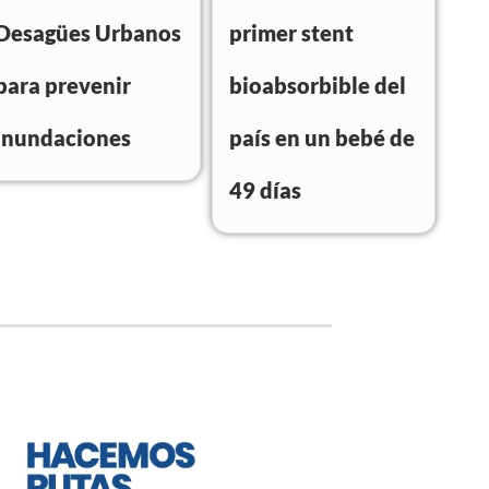
Desagües Urbanos
primer stent
para prevenir
bioabsorbible del
inundaciones
país en un bebé de
49 días