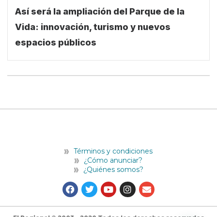
Así será la ampliación del Parque de la
Vida: innovación, turismo y nuevos
espacios públicos
Términos y condiciones
¿Cómo anunciar?
¿Quiénes somos?
F
T
Y
I
E
a
w
o
n
n
c
i
u
s
v