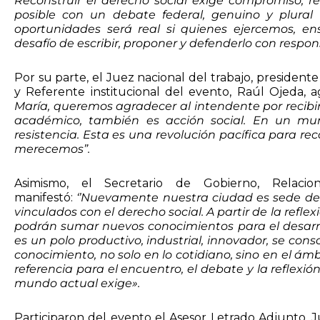
Reconstruir el derecho social exige compromiso, ref
posible con un debate federal, genuino y plural
oportunidades será real si quienes ejercemos, 
desafío de escribir, proponer y defenderlo con respons
Por su parte, el Juez nacional del trabajo, presiden
y Referente institucional del evento, Raúl Ojeda, 
María, queremos agradecer al intendente por recibi
académico, también es acción social. En un mun
resistencia. Esta es una revolución pacífica para r
merecemos”.
Asimismo, el Secretario de Gobierno, Relacion
manifestó:
‘’Nuevamente nuestra ciudad es sede de
vinculados con el derecho social. A partir de la refle
podrán sumar nuevos conocimientos para el desarroll
es un polo productivo, industrial, innovador, se co
conocimiento, no solo en lo cotidiano, sino en el á
referencia para el encuentro, el debate y la reflex
mundo actual exige».
Participaron del evento el Asesor Letrado Adjunto, 