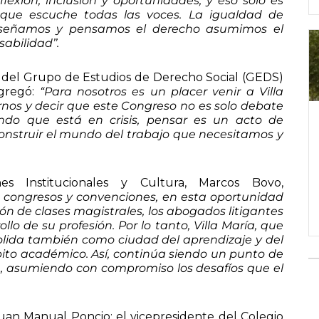
lexión, inclusión y oportunidades, y eso solo es
 que escuche todas las voces. La igualdad de
enseñamos y pensamos el derecho asumimos el
abilidad’’.
te del Grupo de Estudios de Derecho Social (GEDS)
agregó:
“Para nosotros es un placer venir a Villa
rnos y decir que este Congreso no es solo debate
do que está en crisis, pensar es un acto de
econstruir el mundo del trabajo que necesitamos y
es Institucionales y Cultura, Marcos Bovo,
 congresos y convenciones, en esta oportunidad
xión de clases magistrales, los abogados litigantes
o de su profesión. Por lo tanto, Villa María, que
nsolida también como ciudad del aprendizaje y del
mbito académico. Así, continúa siendo un punto de
ión, asumiendo con compromiso los desafíos que el
Juan Manual Poncio; el vicepresidente del Colegio