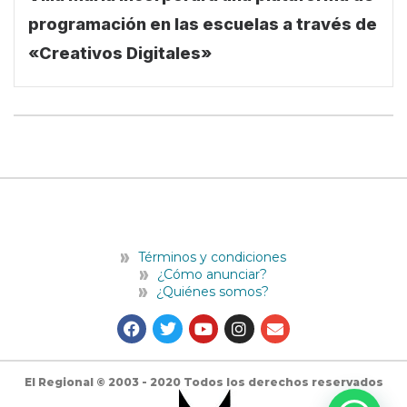
programación en las escuelas a través de
«Creativos Digitales»
Términos y condiciones
¿Cómo anunciar?
¿Quiénes somos?
F
T
Y
I
E
a
w
o
n
n
c
i
u
s
v
e
t
t
t
e
b
t
u
a
l
El Regional © 2003 - 2020 Todos los derechos reservados
o
e
b
g
o
o
r
e
r
p