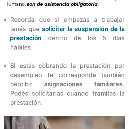
por
whatsapp,
correo electrónico o a través del
recibo de cobro que te envíe el ministerio de Capital
Humano,
son de asistencia obligatoria.
Recordá que si empezás a trabajar
tenés que
solicitar la suspensión de la
prestación
dentro de los 5 días
hábiles.
Si estás cobrando la prestación por
desempleo te corresponde también
percibir
asignaciones familiares
.
Podés solicitarlas cuando tramitas la
prestación.