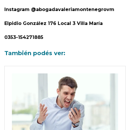
Valeria C. Montenegro Abogada
Instagram @abogadavaleriamontenegrovm
Elpidio González 176 Local 3 Villa María
0353-154271885
También podés ver: