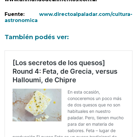
De Alimentos (Forneris, M; Gualtieri, F; Allasia,H).
www.unmundodealimentos.com.ar
Fuente:
www.directoalpaladar.com/cultura-
astronomica
También podés ver: